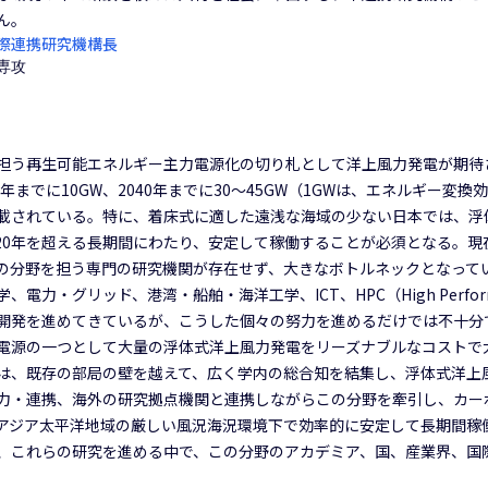
ん。
際連携研究機構長
専攻
担う再生可能エネルギー主力電源化の切り札として洋上風力発電が期待さ
年までに10GW、2040年までに30～45GW（1GWは、エネルギー
載されている。特に、着床式に適した遠浅な海域の少ない日本では、浮
20年を超える長期間にわたり、安定して稼働することが必須となる。現
の分野を担う専門の研究機関が存在せず、大きなボトルネックとなって
・グリッド、港湾・船舶・海洋工学、ICT、HPC（High Performa
開発を進めてきているが、こうした個々の努力を進めるだけでは不十分
電源の一つとして大量の浮体式洋上風力発電をリーズナブルなコストで
は、既存の部局の壁を越えて、広く学内の総合知を結集し、浮体式洋上
力・連携、海外の研究拠点機関と連携しながらこの分野を牽引し、カー
アジア太平洋地域の厳しい風況海況環境下で効率的に安定して長期間稼
、これらの研究を進める中で、この分野のアカデミア、国、産業界、国