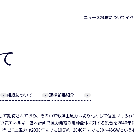
ニュース
機構について
イベ
て
組織について
連携部局紹介
して期待されており、その中でも洋上風力は切り札として位置づけられ
た第7次エネルギー基本計画で風力発電の電源全体に対する割合を2040年
に洋上風力は2030年までに10GW、2040年までに30～45GWという