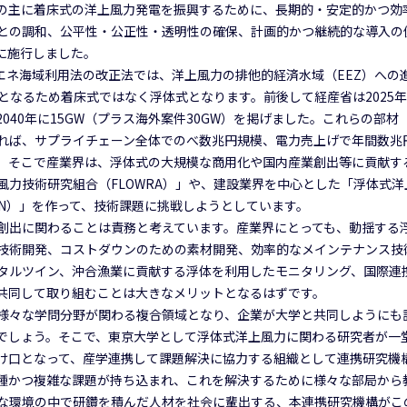
の主に着床式の洋上風力発電を振興するために、長期的・安定的かつ効
との調和、公平性・公正性・透明性の確保、計画的かつ継続的な導入の
月に施行しました。
再エネ海域利用法の改正法では、洋上風力の排他的経済水域（EEZ）への
上となるため着床式ではなく浮体式となります。前後して経産省は2025年
040年に15GW（プラス海外案件30GW）を掲げました。これらの部材
れば、サプライチェーン全体でのべ数兆円規模、電力売上げで年間数兆
。そこで産業界は、浮体式の大規模な商用化や国内産業創出等に貢献す
風力技術研究組合（FLOWRA）」や、建設業界を中心とした「浮体式洋
ON）」を作って、技術課題に挑戦しようとしています。
創出に関わることは責務と考えています。産業界にとっても、動揺する
技術開発、コストダウンのための素材開発、効率的なメインテナンス技
タルツイン、沖合漁業に貢献する浮体を利用したモニタリング、国際連
共同して取り組むことは大きなメリットとなるはずです。
様々な学問分野が関わる複合領域となり、企業が大学と共同しようにも
でしょう。そこで、東京大学として浮体式洋上風力に関わる研究者が一
け口となって、産学連携して課題解決に協力する組織として連携研究機
種かつ複雑な課題が持ち込まれ、これを解決するために様々な部局から
な環境の中で研鑽を積んだ人材を社会に輩出する、本連携研究機構がこ