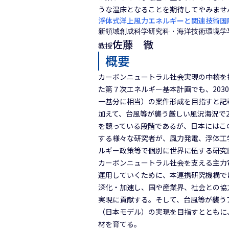
うな温床となることを期待してやみませ
浮体式洋上風力エネルギーと関連技術国
新領域創成科学研究科・海洋技術環境学
佐藤 徹
教授
概要
カーボンニュートラル社会実現の中核を
た第７次エネルギー基本計画でも、2030
一基分に相当）の案件形成を目指すと記
加えて、台風等が襲う厳しい風況海況で
を競っている段階であるが、日本にはこ
する様々な研究者が、風力発電、浮体工学、電力
ルギー政策等で個別に世界に伍する研究
カーボンニュートラル社会を支える主力
運用していくために、本連携研究機構で
深化・加速し、国や産業界、社会との協
実現に貢献する。そして、台風等が襲う
（日本モデル）の実現を目指すとともに
材を育てる。