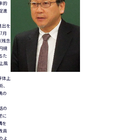
率的
促進
進出を
7月
（残念
円規
るた
上風
浮体上
術、
携の
話の
堂に
構を
教員
のよ