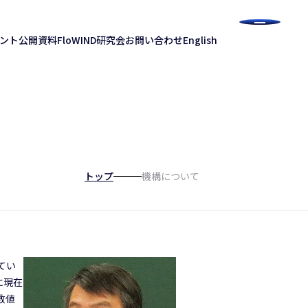
ント
公開資料
FloWIND研究会
お問い合わせ
English
機構について
トップ
てい
に現在
数値