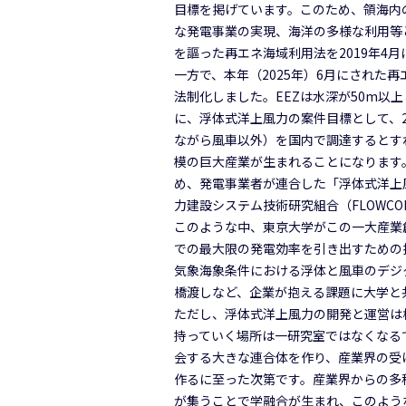
目標を掲げています。このため、領海内
な発電事業の実現、海洋の多様な利用等
を謳った再エネ海域利用法を2019年4
一方で、本年（2025年）6月にされた
法制化しました。EEZは水深が50m以
に、浮体式洋上風力の案件目標として、2
ながら風車以外）を国内で調達するとす
模の巨大産業が生まれることになります
め、発電事業者が連合した「浮体式洋上
力建設システム技術研究組合（FLOWC
このような中、東京大学がこの一大産業
での最大限の発電効率を引き出すための
気象海象条件における浮体と風車のデジ
橋渡しなど、企業が抱える課題に大学と
ただし、浮体式洋上風力の開発と運営は
持っていく場所は一研究室ではなくなる
会する大きな連合体を作り、産業界の受
作るに至った次第です。産業界からの多
が集うことで学融合が生まれ、このよう