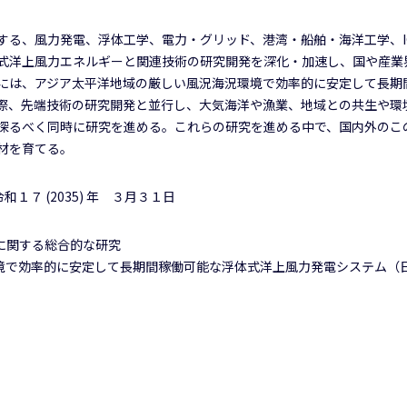
する、風力発電、浮体工学、電力・グリッド、港湾・船舶・海洋工学、IC
式洋上風力エネルギーと関連技術の研究開発を深化・加速し、国や産業
には、アジア太平洋地域の厳しい風況海況環境で効率的に安定して長期
際、先端技術の研究開発と並行し、大気海洋や漁業、地域との共生や環
探るべく同時に研究を進める。これらの研究を進める中で、国内外のこ
材を育てる。
令和１７ (2035) 年 ３月３１日
に関する総合的な研究
境で効率的に安定して長期間稼働可能な浮体式洋上風力発電システム（