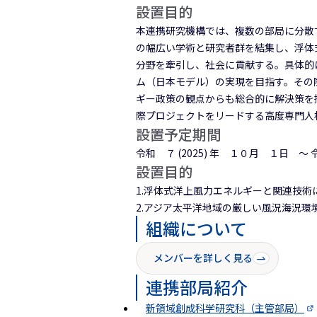
設置目的
本連携研究機構では、複数の部局に分散
の幅広い学術と研究者群を結集し、浮体
分野を牽引し、社会に貢献する。具体的
ム（日本モデル）の実現を目指す。その
ギー政策の観点からも総合的に解決策を
際プロジェクトをリードする高度専門人
設置予定期間
令和 ７ (2025) 年 １０月 １日 ～ 
設置目的
1.
浮体式洋上風力エネルギーと関連技術
2.
アジア太平洋地域の厳しい風況海況環
組織について
メンバーを詳しく見る
連携部局紹介
新領域創成科学研究科（主管部局）