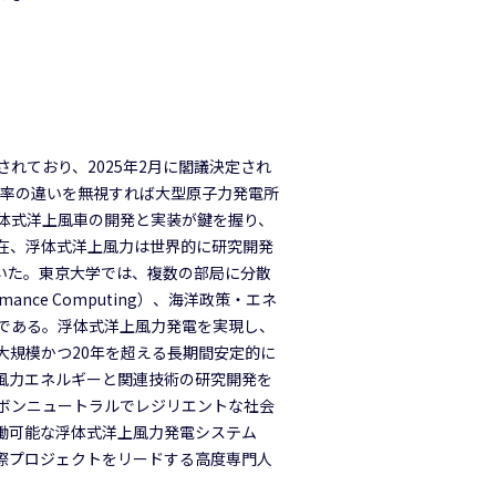
れており、2025年2月に閣議決定され
変換効率の違いを無視すれば大型原子力発電所
体式洋上風車の開発と実装が鍵を握り、
在、浮体式洋上風力は世界的に研究開発
いた。東京大学では、複数の部局に分散
nce Computing）、海洋政策・エネ
である。浮体式洋上風力発電を実現し、
大規模かつ20年を超える長期間安定的に
風力エネルギーと関連技術の研究開発を
ボンニュートラルでレジリエントな社会
働可能な浮体式洋上風力発電システム
際プロジェクトをリードする高度専門人